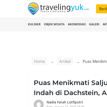
Beri
KULINER
OBJEK WISATA
AKOMODASI
GALERI
AR
Home
Artikel
Puas Menikmati Sal
Indah di Dachstein, A
Nadia Farah Lutfiputri
Rabu, Januari 22, 2020 18.00