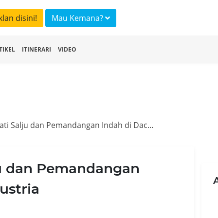
klan disini!
Mau Kemana?
TIKEL
ITINERARI
VIDEO
Puas Menikmati Salju dan Pemandangan Indah di Dachstein, Austria
ju dan Pemandangan
ustria