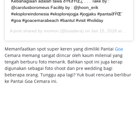
Kebahagiaan adalah tawa ðŸ€ðŸŒ¿ . . . Take by :
@carolusboromeus Facility by : @jhoon_erik
#eksploreindonesia #eksplorejogja #jogjaku #pantaiðŸŒ´
#goa #goacemarabeach #bantul #visit #holiday
A post shared by
momon
(@lusiafera) on
Jan 15, 2018 at 7:21am PST
Memanfaatkan spot super keren yang dimiliki Pantai
Goa
Cemara memang sangat diincar oleh kaum milenial yang
tengah berburu foto menarik. Bahkan spot ini juga kerap
digunakan sebagai foto shoot dan pre wedding bagi
beberapa orang. Tunggu apa lagi? Yuk buat rencana berlibur
ke Pantai Goa Cemara ini.