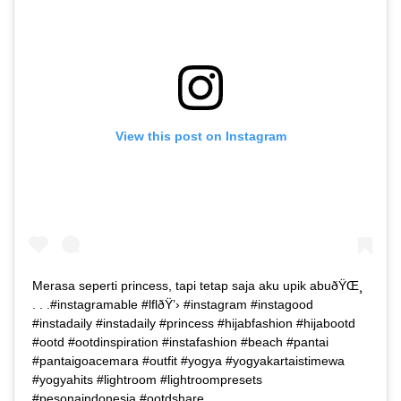
View this post on Instagram
Merasa seperti princess, tapi tetap saja aku upik abuðŸŒ¸
. . .#instagramable #lflðŸ’› #instagram #instagood
#instadaily #instadaily #princess #hijabfashion #hijabootd
#ootd #ootdinspiration #instafashion #beach #pantai
#pantaigoacemara #outfit #yogya #yogyakartaistimewa
#yogyahits #lightroom #lightroompresets
#pesonaindonesia #ootdshare