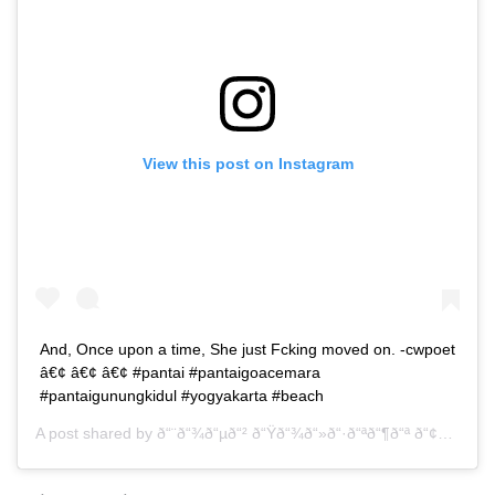
View this post on Instagram
And, Once upon a time, She just Fcking moved on. -cwpoet
â€¢ â€¢ â€¢ #pantai #pantaigoacemara
#pantaigunungkidul #yogyakarta #beach
A post shared by
ð“¨ð“¾ð“µð“² ð“Ÿð“¾ð“»ð“·ð“ªð“¶ð“ª ð“¢ð“ªð“»ð“²