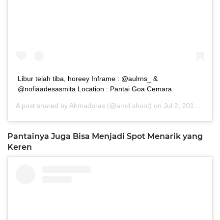
Libur telah tiba, horeey Inframe : @aulrns_ &
@nofiaadesasmita Location : Pantai Goa Cemara
A post shared by
Ahmadpras
(@amd.shoot) on
Jul 2, 2019 at 5:20am PDT
Pantainya Juga Bisa Menjadi Spot Menarik yang
Keren