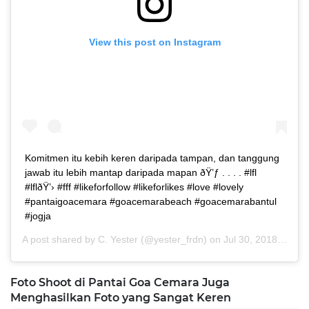
View this post on Instagram
Komitmen itu kebih keren daripada tampan, dan tanggung
jawab itu lebih mantap daripada mapan ðŸ’ƒ . . . . #lfl
#lflðŸ’› #fff #likeforfollow #likeforlikes #love #lovely
#pantaigoacemara #goacemarabeach #goacemarabantul
#jogja
A post shared by
C. Yester
(@yester_frdn) on
Jul 30, 2018 at 7:53pm PDT
Foto Shoot di Pantai Goa Cemara Juga
Menghasilkan Foto yang Sangat Keren