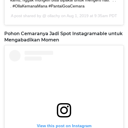
kamu, nggak mungkin bisa dipakai untuk mengerti hati." . .
. #OllaKemanaMana #PantaiGoaCemara
A post shared by @
ollachy
on
Aug 1, 2019 at 9:35am PDT
Pohon Cemaranya Jadi Spot Instagramable untuk
Mengabadikan Momen
View this post on Instagram