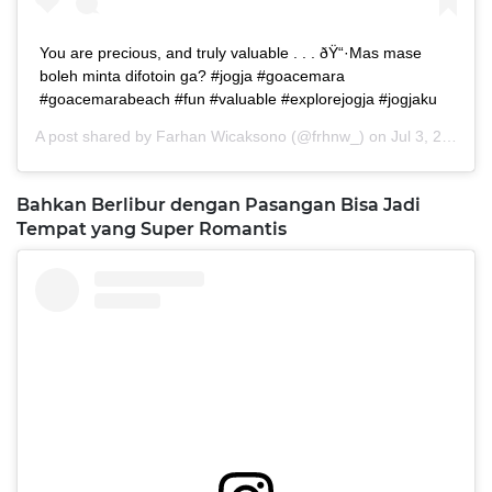
You are precious, and truly valuable . . . ðŸ“·Mas mase
boleh minta difotoin ga? #jogja #goacemara
#goacemarabeach #fun #valuable #explorejogja #jogjaku
A post shared by
Farhan Wicaksono
(@frhnw_) on
Jul 3, 2017 at 11:03pm PDT
Bahkan Berlibur dengan Pasangan Bisa Jadi
Tempat yang Super Romantis