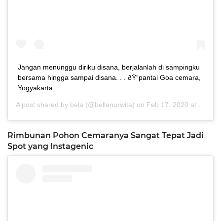
Jangan menunggu diriku disana, berjalanlah di sampingku
bersama hingga sampai disana. . . ðŸ“pantai Goa cemara,
Yogyakarta
A post shared by
bela
(@bellanurwita) on
Feb 17, 2020 at 6:24pm PST
Rimbunan Pohon Cemaranya Sangat Tepat Jadi
Spot yang Instagenic