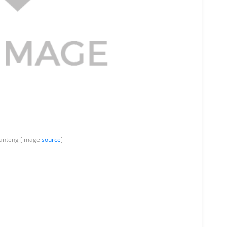
ganteng [image
source
]