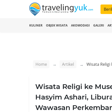
Beri
KULINER
OBJEK WISATA
AKOMODASI
GALERI
AR
Home
Artikel
Wisata Religi ke Mus
Hasyim Ashari, Libu
Wawasan Perkembanga