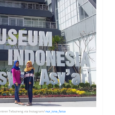
tren Tebuireng via Instagram/
nur_isna_faisa