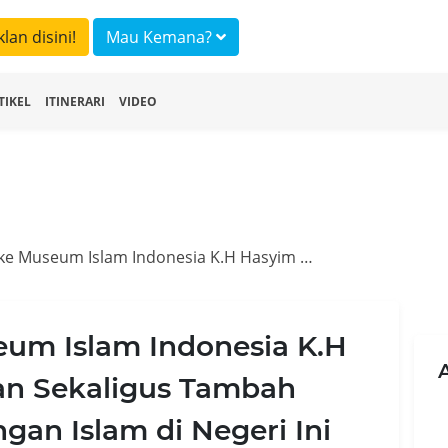
klan disini!
Mau Kemana?
TIKEL
ITINERARI
VIDEO
Wisata Religi ke Museum Islam Indonesia K.H Hasyim Ashari, Liburan Sekaligus Tambah Wawasan Perkembangan Islam di Negeri Ini
eum Islam Indonesia K.H
ran Sekaligus Tambah
n Islam di Negeri Ini