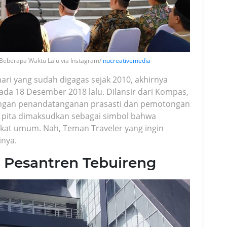
 Beberapa Waktu Lalu via Instagram/
nucreativemedia
ri yang sudah digagas sejak 2010, akhirnya
ada 18 Desember 2018 lalu. Dilansir dari Kompas,
ngan penandatanganan prasasti dan pemotongan
n pita dimaksudkan sebagai simbol bahwa
kat umum. Nah, Teman Traveler yang ingin
inya.
n Pesantren Tebuireng