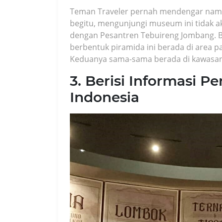
Teman Traveler pernah mendengar nama
begitu, mengunjungi museum ini tidak ak
dengan Pesantren Tebuireng Jombang. Be
berbentuk piramida ini berada di area 
Keduanya sama-sama berada di kawasan
3. Berisi Informasi 
Indonesia