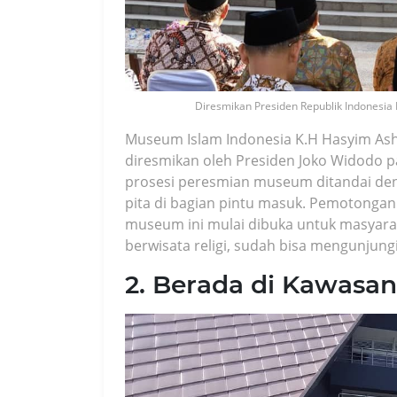
Diresmikan Presiden Republik Indonesia
Museum Islam Indonesia K.H Hasyim Asha
diresmikan oleh Presiden Joko Widodo p
prosesi peresmian museum ditandai de
pita di bagian pintu masuk. Pemotonga
museum ini mulai dibuka untuk masyara
berwisata religi, sudah bisa mengunjung
2. Berada di Kawasa