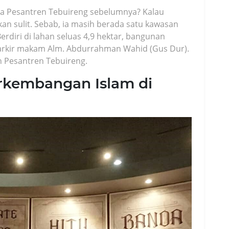
 Pesantren Tebuireng sebelumnya? Kalau
an sulit. Sebab, ia masih berada satu kawasan
rdiri di lahan seluas 4,9 hektar, bangunan
parkir makam Alm. Abdurrahman Wahid (Gus Dur).
 Pesantren Tebuireng.
Perkembangan Islam di