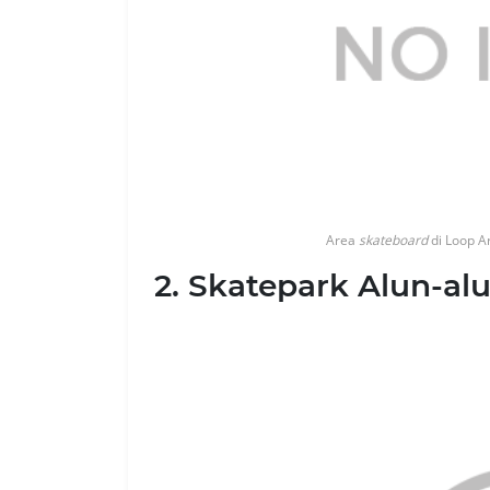
Area
skateboard
di Loop A
2. Skatepark Alun-al