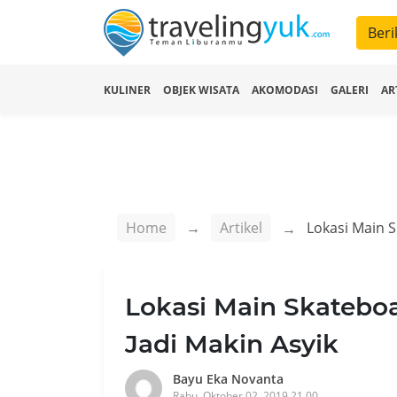
Beri
KULINER
OBJEK WISATA
AKOMODASI
GALERI
AR
Home
Artikel
Lokasi Main Skateboa
Jadi Makin Asyik
Bayu Eka Novanta
Rabu, Oktober 02, 2019 21.00