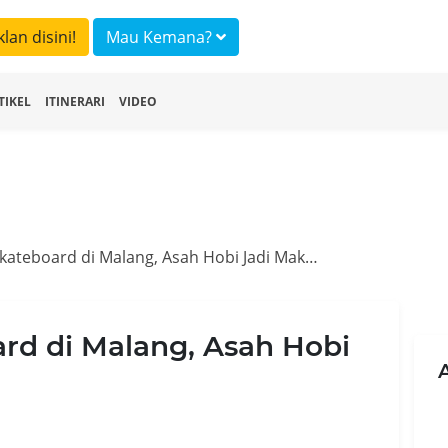
klan disini!
Mau Kemana?
TIKEL
ITINERARI
VIDEO
Lokasi Main Skateboard di Malang, Asah Hobi Jadi Makin Asyik
rd di Malang, Asah Hobi