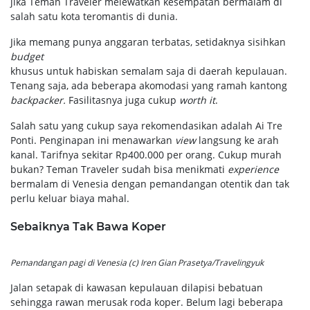
jika Teman Traveler melewatkan kesempatan bermalam di
salah satu kota teromantis di dunia.
Jika memang punya anggaran terbatas, setidaknya sisihkan
budget
khusus untuk habiskan semalam saja di daerah kepulauan.
Tenang saja, ada beberapa akomodasi yang ramah kantong
backpacker.
Fasilitasnya juga cukup
worth it
.
Salah satu yang cukup saya rekomendasikan adalah Ai Tre
Ponti. Penginapan ini menawarkan
view
langsung ke arah
kanal. Tarifnya sekitar Rp400.000 per orang. Cukup murah
bukan? Teman Traveler sudah bisa menikmati
experience
bermalam di Venesia dengan pemandangan otentik dan tak
perlu keluar biaya mahal.
Sebaiknya Tak Bawa Koper
Pemandangan pagi di Venesia (c) Iren Gian Prasetya/Travelingyuk
Jalan setapak di kawasan kepulauan dilapisi bebatuan
sehingga rawan merusak roda koper. Belum lagi beberapa