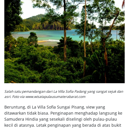
Salah satu pemandangan dari La Villa Sofia Padang yang sangat sejuk dan
asri. Foto via www.wisatapulausumaterabarat.com
Beruntung, di La Villa Sofia Sungai Pisang, view yang
ditawarkan tidak biasa. Penginapan menghadap langsung ke
Samudera Hindia yang sesekali diselingi oleh pulau-pulau
kecil di atasnya. Letak penginapan yang berada di atas bukit