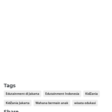
Tags
Edutainment di Jakarta
Edutainment Indonesia
KidZania
KidZania Jakarta
Wahana bermain anak
wisata edukasi
Share