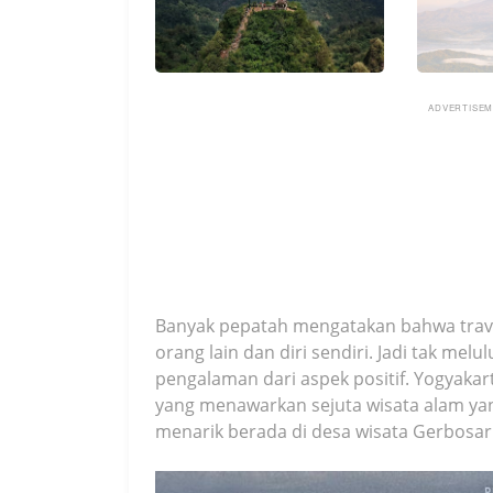
ADVERTISE
Banyak pepatah mengatakan bahwa trave
orang lain dan diri sendiri. Jadi tak mel
pengalaman dari aspek positif. Yogyakar
yang menawarkan sejuta wisata alam yan
menarik berada di desa wisata Gerbosari