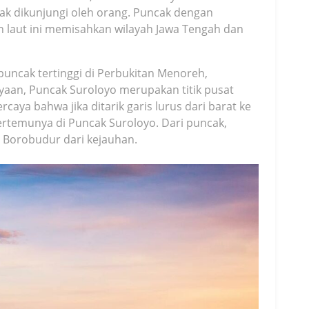
ak dikunjungi oleh orang. Puncak dengan
n laut ini memisahkan wilayah Jawa Tengah dan
uncak tertinggi di Perbukitan Menoreh,
aan, Puncak Suroloyo merupakan titik pusat
caya bahwa jika ditarik garis lurus dari barat ke
bertemunya di Puncak Suroloyo. Dari puncak,
Borobudur dari kejauhan.