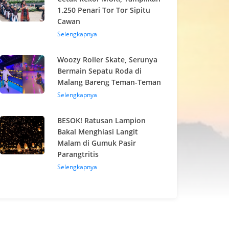
1.250 Penari Tor Tor Sipitu
Cawan
Selengkapnya
Woozy Roller Skate, Serunya
Bermain Sepatu Roda di
Malang Bareng Teman-Teman
Selengkapnya
BESOK! Ratusan Lampion
Bakal Menghiasi Langit
Malam di Gumuk Pasir
Parangtritis
Selengkapnya