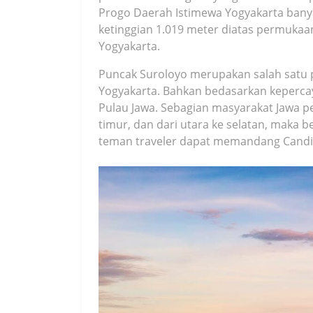
Progo Daerah Istimewa Yogyakarta bany
ketinggian 1.019 meter diatas permukaa
Yogyakarta.
Puncak Suroloyo merupakan salah satu p
Yogyakarta. Bahkan bedasarkan kepercay
Pulau Jawa. Sebagian masyarakat Jawa per
timur, dan dari utara ke selatan, maka 
teman traveler dapat memandang Candi 