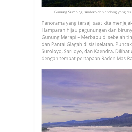
Gunung Sumbing, sindoro dan andong yang terli
Panorama yang tersaji saat kita menjeja
Hamparan hijau pegunungan dan biruny
Gunung Merapi – Merbabu di sebelah ti
dan Pantai Glagah di sisi selatan. Punca
Suroloyo, Sariloyo, dan Kaendra. Dilihat
dengan tempat pertapaan Raden Mas R