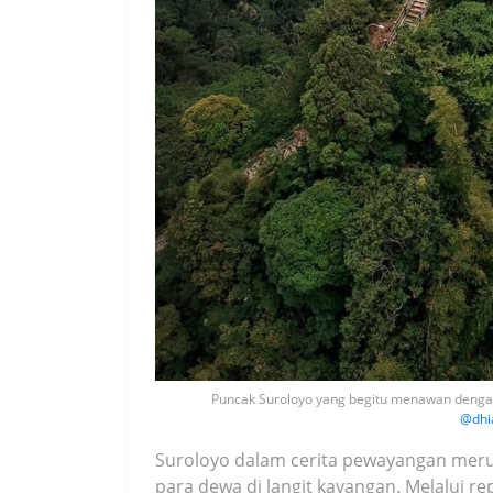
Puncak Suroloyo yang begitu menawan dengan
@dhi
Suroloyo dalam cerita pewayangan meru
para dewa di langit kayangan. Melalui re