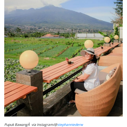
Pupuk BawangÂ via Instagram/@
stephanniederw