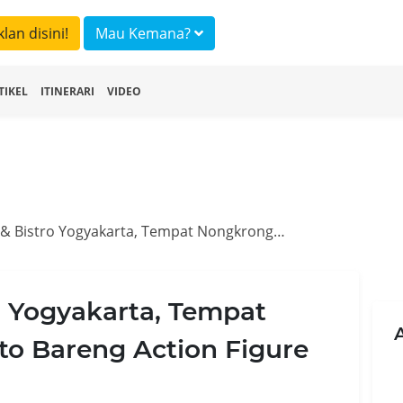
klan disini!
Mau Kemana?
TIKEL
ITINERARI
VIDEO
Iconic Gelato & Bistro Yogyakarta, Tempat Nongkrong Bebas Foto Bareng Action Figure Favorit
ro Yogyakarta, Tempat
o Bareng Action Figure