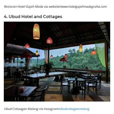
Restoran Hotel Gajah Mada via website/www.hotelgajahmadagraha.com
4. Ubud Hotel and Cottages
Ubud Cottaages Malang via Instagram/
ubudcottagesmalang