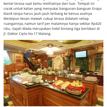
kental terasa saat kamu melihatnya dari luar. Tempat ini
cocok untuk kalian yang menyukai bangunan-banguan Eropa
klasik tanpa harus jauh-jauh terbang ke benua asalnya.
Meskipun kesan mewah cukup terasa didalam setiap
ruangannya, namun tarif per malamnya hanya sekitar Rp420
ribu. Gajah Mada merupakan hotel bintang tiga berlokasi di
Jl. Doktor Cipto No.17 Malang.