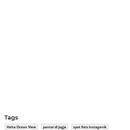
Tags
Heha Ocean View
pantai di jogja
spot foto instagenik