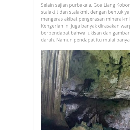
Selain sajian purbakala, Goa Liang Kobo
stalaktit dan stalakmit dengan bentuk 
mengeras akibat pengerasan mineral-mine
Kengerian ini juga banyak dirasakan war
berpendapat bahwa lukisan dan gambar-
darah. Namun pendapat itu mulai banyak 