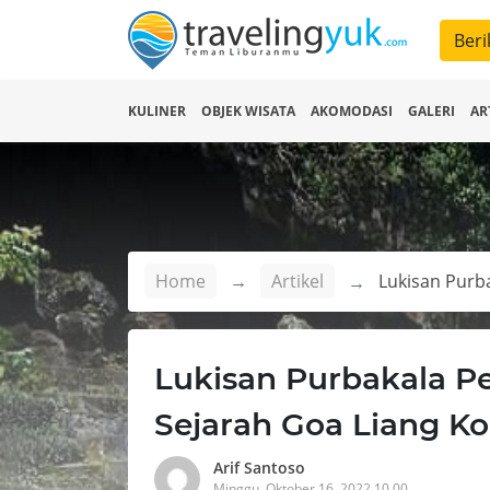
Beri
KULINER
OBJEK WISATA
AKOMODASI
GALERI
AR
Home
Artikel
Lukisan Purbakala Pe
Sejarah Goa Liang Ko
Arif Santoso
Minggu, Oktober 16, 2022 10.00