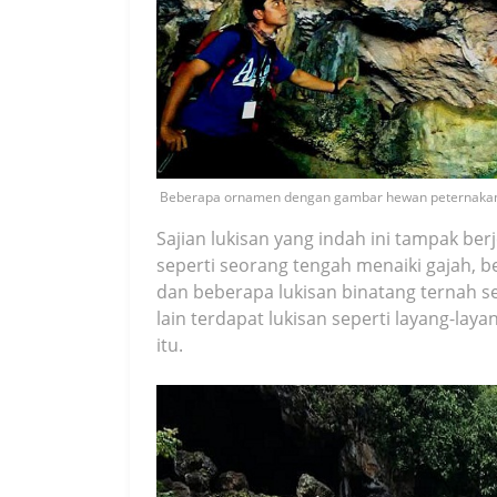
Beberapa ornamen dengan gambar hewan peternakan se
Sajian lukisan yang indah ini tampak b
seperti seorang tengah menaiki gajah, 
dan beberapa lukisan binatang ternah se
lain terdapat lukisan seperti layang-lay
itu.