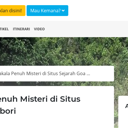
klan disini!
Mau Kemana?
TIKEL
ITINERARI
VIDEO
Lukisan Purbakala Penuh Misteri di Situs Sejarah Goa Liang Kobori
nuh Misteri di Situs
bori