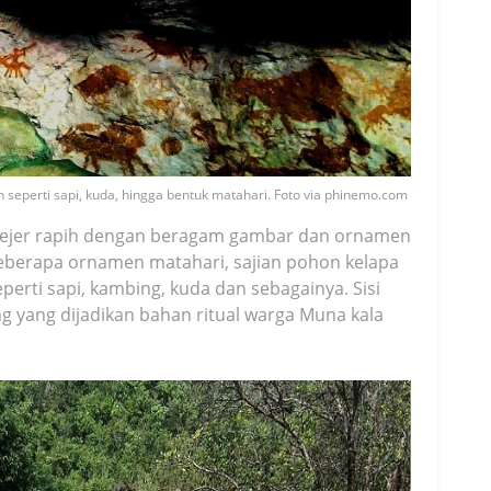
perti sapi, kuda, hingga bentuk matahari. Foto via phinemo.com
erjejer rapih dengan beragam gambar dan ornamen
beberapa ornamen matahari, sajian pohon kelapa
perti sapi, kambing, kuda dan sebagainya. Sisi
ang yang dijadikan bahan ritual warga Muna kala