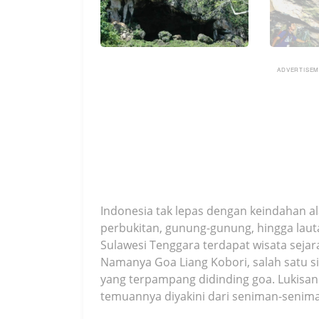
ADVERTISE
Indonesia tak lepas dengan keindahan 
perbukitan, gunung-gunung, hingga laut
Sulawesi Tenggara terdapat wisata seja
Namanya Goa Liang Kobori, salah satu s
yang terpampang didinding goa. Lukisa
temuannya diyakini dari seniman-senim