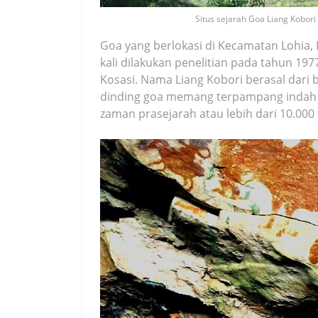
Situs sejarah Goa Liang Kobori
Goa yang berlokasi di Kecamatan Lohia,
kali dilakukan penelitian pada tahun 19
Kosasi. Nama Liang Kobori berasal dari 
dinding goa memang terpampang indah 
zaman prasejarah atau lebih dari 10.000