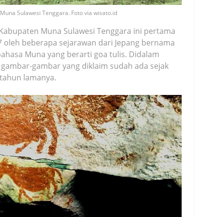
 Muna Sulawesi Tenggara. Foto via wisato.id
 Kabupaten Muna Sulawesi Tenggara ini pertama
77 oleh beberapa sejarawan dari Jepang bernama
bahasa Muna yang berarti goa tulis. Didalam
gambar-gambar yang diklaim sudah ada sejak
 tahun lamanya.