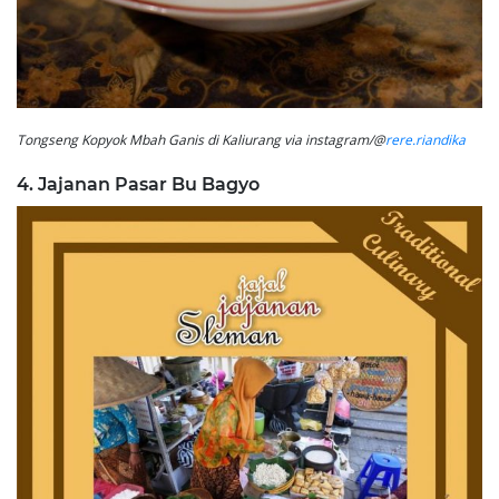
Tongseng Kopyok Mbah Ganis di Kaliurang via instagram/@
rere.riandika
4. Jajanan Pasar Bu Bagyo