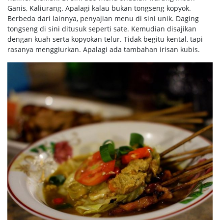
Ganis, Kaliurang. Apalagi kalau bukan tongseng kopyok.
Berbeda dari lainnya, penyajian menu di sini unik. Daging
tongseng di sini ditusuk seperti sate. Kemudian disajikan
dengan kuah serta kopyokan telur. Tidak begitu kental, tapi
rasanya menggiurkan. Apalagi ada tambahan irisan kubis.