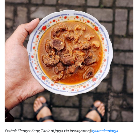
Enthok Slenget Kang Tanir di Jogja via instagram/@
gilamakanjogja