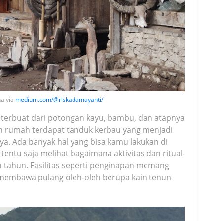
na via
medium.com/@riskadamayanti/
 terbuat dari potongan kayu, bambu, dan atapnya
pan rumah terdapat tanduk kerbau yang menjadi
a. Ada banyak hal yang bisa kamu lakukan di
entu saja melihat bagaimana aktivitas dan ritual-
an tahun. Fasilitas seperti penginapan memang
a membawa pulang oleh-oleh berupa kain tenun