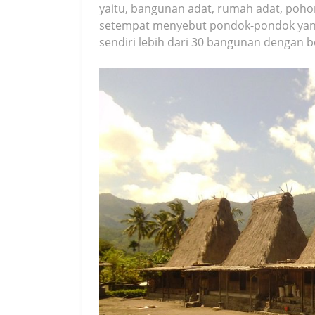
yaitu, bangunan adat, rumah adat, poh
setempat menyebut pondok-pondok yang
sendiri lebih dari 30 bangunan dengan 