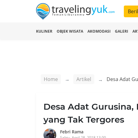
Beri
KULINER
OBJEK WISATA
AKOMODASI
GALERI
AR
Home
Artikel
Desa Adat Gurusina, 
yang Tak Tergores
Febri Rama
Sabtu, April 28, 2018 13.00