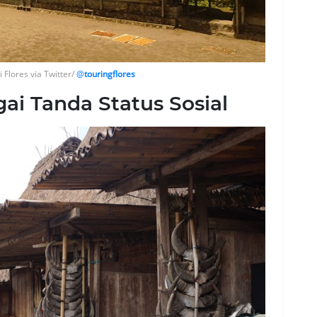
Flores via Twitter/
@
touringflores
i Tanda Status Sosial