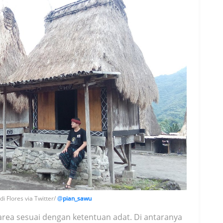
i Flores via Twitter/
@
pian_sawu
rea sesuai dengan ketentuan adat. Di antaranya