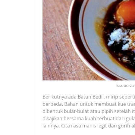
Ilustrasi v
Berikutnya ada Batun Bedil, mirip sepe
berbeda. Bahan untuk membuat kue tradis
dibentuk bulat-bulat atau pipih setelah
disajikan bersama kuah terbuat dari gu
lainnya. Cita rasa manis legit dan gurih a