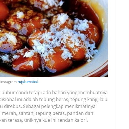
ia instagram
rujakumabali
rti bubur candi tetapi ada bahan yang membuatnya
ional ini adalah tepung beras, tepung kanji, lalu
 itu direbus. Sebagai pelengkap menikmatinya
la merah, santan, tepung beras, pandan dan
kan terasa, uniknya kue ini rendah kalori.