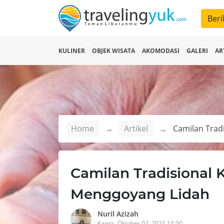
Beri
KULINER
OBJEK WISATA
AKOMODASI
GALERI
AR
Home
Artikel
Camilan Tradisional 
Menggoyang Lidah
Nuril Azizah
Kamis, Oktober 07, 2021 14.00