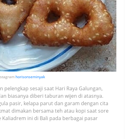
 instagram
horisonseminyak
 pelengkap sesaji saat Hari Raya Galungan,
dan biasanya diberi taburan wijen di atasnya.
gula pasir, kelapa parut dan garam dengan cita
kmat dimakan bersama teh atau kopi saat sore
Kaliadrem ini di Bali pada berbagai pasar