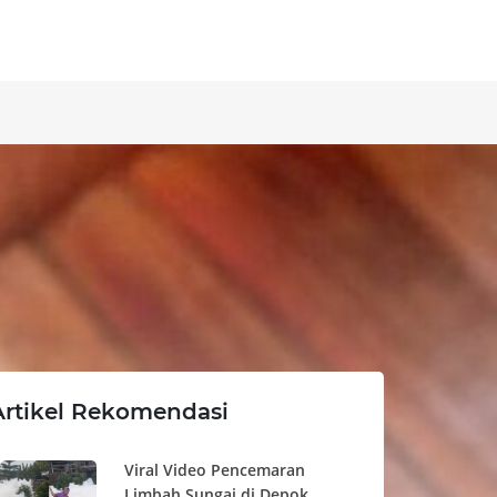
Artikel Rekomendasi
Viral Video Pencemaran
Limbah Sungai di Depok,