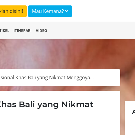
klan disini!
Mau Kemana?
TIKEL
ITINERARI
VIDEO
Camilan Tradisional Khas Bali yang Nikmat Menggoyang Lidah
Khas Bali yang Nikmat