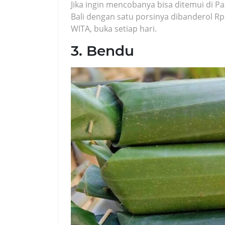
Jika ingin mencobanya bisa ditemui di P
Bali dengan satu porsinya dibanderol Rp
WITA, buka setiap hari.
3. Bendu