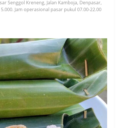
asar Senggol Kreneng, Jalan Kamboja, Denpasar,
 5.000. Jam operasional pasar pukul 07.00-22.00