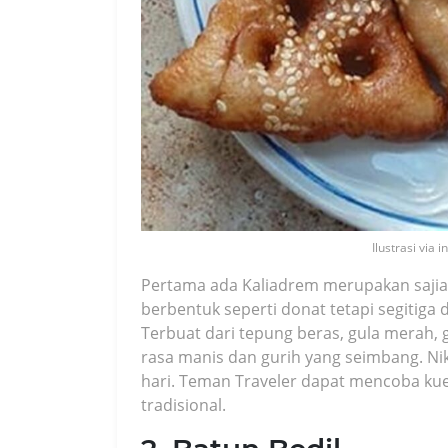
Ilustrasi via
Pertama ada Kaliadrem merupakan sajian
berbentuk seperti donat tetapi segitiga 
Terbuat dari tepung beras, gula merah, 
rasa manis dan gurih yang seimbang. Ni
hari. Teman Traveler dapat mencoba kue 
tradisional.