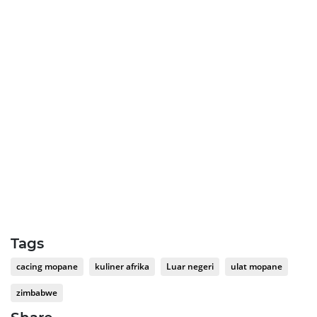
Tags
cacing mopane
kuliner afrika
Luar negeri
ulat mopane
zimbabwe