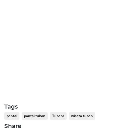
Tags
pantai
pantai tuban
Tuban\
wisata tuban
Share