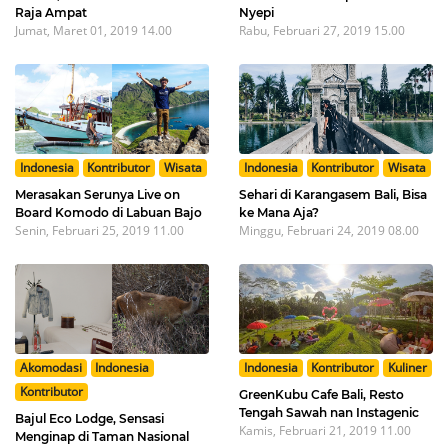
Raja Ampat
Nyepi
Jumat, Maret 01, 2019 14.00
Rabu, Februari 27, 2019 15.00
Indonesia
Kontributor
Wisata
Indonesia
Kontributor
Wisata
Merasakan Serunya Live on
Sehari di Karangasem Bali, Bisa
Board Komodo di Labuan Bajo
ke Mana Aja?
Senin, Februari 25, 2019 11.00
Minggu, Februari 24, 2019 08.00
Akomodasi
Indonesia
Indonesia
Kontributor
Kuliner
Kontributor
GreenKubu Cafe Bali, Resto
Tengah Sawah nan Instagenic
Bajul Eco Lodge, Sensasi
Kamis, Februari 21, 2019 11.00
Menginap di Taman Nasional