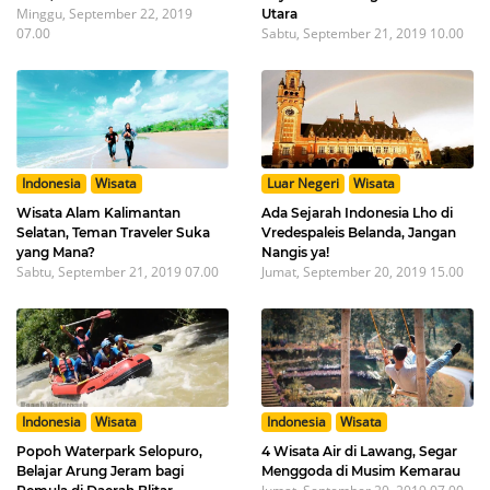
Minggu, September 22, 2019
Utara
07.00
Sabtu, September 21, 2019 10.00
Indonesia
Wisata
Luar Negeri
Wisata
Wisata Alam Kalimantan
Ada Sejarah Indonesia Lho di
Selatan, Teman Traveler Suka
Vredespaleis Belanda, Jangan
yang Mana?
Nangis ya!
Sabtu, September 21, 2019 07.00
Jumat, September 20, 2019 15.00
Indonesia
Wisata
Indonesia
Wisata
Popoh Waterpark Selopuro,
4 Wisata Air di Lawang, Segar
Belajar Arung Jeram bagi
Menggoda di Musim Kemarau