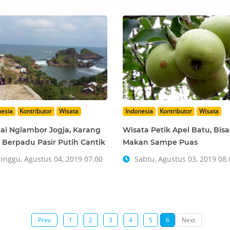
nesia
Kontributor
Wisata
Indonesia
Kontributor
Wisata
ai Nglambor Jogja, Karang
Wisata Petik Apel Batu, Bisa
 Berpadu Pasir Putih Cantik
Makan Sampe Puas
nggu, Agustus 04, 2019 07.00
Sabtu, Agustus 03, 2019 08.
Prev
1
2
3
4
5
6
Next