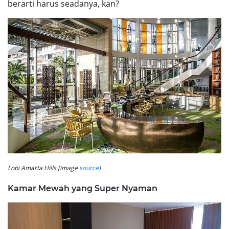
berarti harus seadanya, kan?
Lobi Amarta Hills [image
source
]
Kamar Mewah yang Super Nyaman