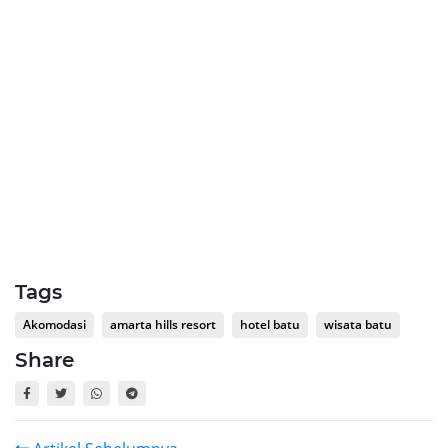
Tags
Akomodasi
amarta hills resort
hotel batu
wisata batu
Share