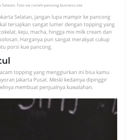
 Selatan. Foto via rumah-pancong.business.site
akarta Selatan, jangan lupa mampir ke pancong
akal tersajikan sangat lumer dengan topping yang
okelat, keju, macha, hingga mix milk cream dan
polosan. Harganya pun sangat merakyat cukup
atu porsi kue pancong.
ul
acam topping yang menggiurkan ini bisa kamu
ran Jakarta Pusat. Meski kedainya dipinggir
mbelinya membuat penjualnya kuwalahan.