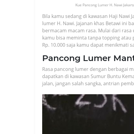
Kue Pancong Lumer H. Nawi Jakarta
Bila kamu sedang di kawasan Haji Nawi J
lumer H. Nawi. Jajanan khas Betawi ini b
bermacam macam rasa. Mulai dari rasa c
kamu bisa meminta tanpa topping atau 
Rp. 10.000 saja kamu dapat menikmati s
Pancong Lumer Mant
Rasa pancong lumer dengan berbagai m
dapatkan di kawasan Sumur Buntu Kemayo
jalan, jangan salah sangka, antrian pe