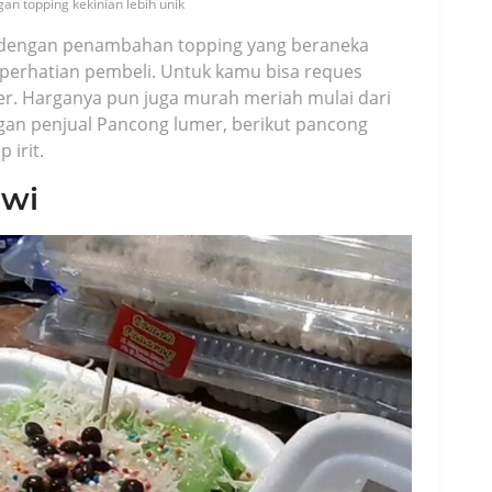
n topping kekinian lebih unik
ian dengan penambahan topping yang beraneka
perhatian pembeli. Untuk kamu bisa reques
r. Harganya pun juga murah meriah mulai dari
ngan penjual Pancong lumer, berikut pancong
 irit.
awi