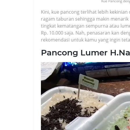
Kue Pancong denga
Kini, kue pancong terlihat lebih kekin
ragam taburan sehingga makin menarik 
tingkat kematangan sempurna atau lume
Rp. 10.000 saja. Nah, penasaran kan de
rekomendasi untuk kamu yang ingin tetap
Pancong Lumer H.N