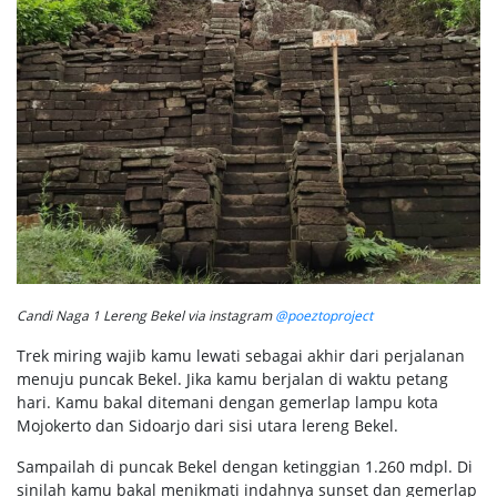
Candi Naga 1 Lereng Bekel via instagram
@poeztoproject
Trek miring wajib kamu lewati sebagai akhir dari perjalanan
menuju puncak Bekel. Jika kamu berjalan di waktu petang
hari. Kamu bakal ditemani dengan gemerlap lampu kota
Mojokerto dan Sidoarjo dari sisi utara lereng Bekel.
Sampailah di puncak Bekel dengan ketinggian 1.260 mdpl. Di
sinilah kamu bakal menikmati indahnya sunset dan gemerlap