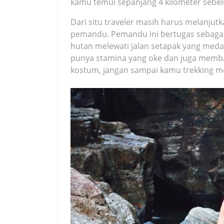
kamu temui sepanjang 4 kilometer sebe
Dari situ traveler masih harus melanjutk
pemandu. Pemandu ini bertugas sebagai
hutan melewati jalan setapak yang med
punya stamina yang oke dan juga membaw
kostum, jangan sampai kamu trekking m