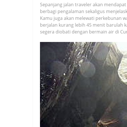
Sepanjang jalan traveler akan mendapa
berbagi pengalaman sekaligus menjelaska
Kamu juga akan melewati perkebunan wa
berjalan kurang lebih 45 menit barulah k
segera diobati dengan bermain air di C