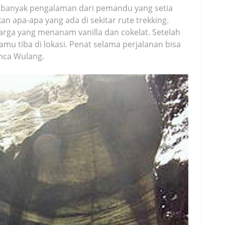
t banyak pengalaman dari pemandu yang setia
n apa-apa yang ada di sekitar rute trekking.
rga yang menanam vanilla dan cokelat. Setelah
amu tiba di lokasi. Penat selama perjalanan bisa
unca Wulang.