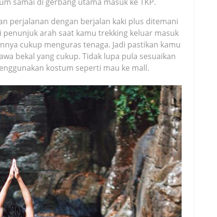
lum samai di gerbang utama masuk ke TKP.
an perjalanan dengan berjalan kaki plus ditemani
 penunjuk arah saat kamu trekking keluar masuk
annya cukup menguras tenaga. Jadi pastikan kamu
a bekal yang cukup. Tidak lupa pula sesuaikan
enggunakan kostum seperti mau ke mall.