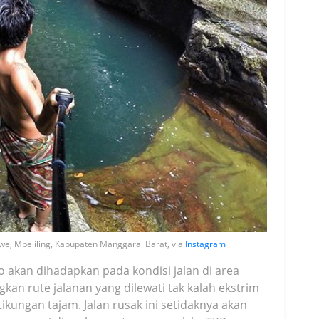
e, Mbeliling, Kabupaten Manggarai Barat, via
Instagram
o akan dihadapkan pada kondisi jalan di area
an rute jalanan yang dilewati tak kalah ekstrim
ikungan tajam. Jalan rusak ini setidaknya akan