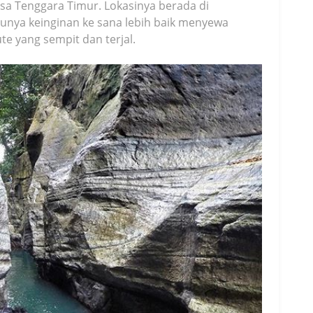
sa Tenggara Timur. Lokasinya berada di
unya keinginan ke sana lebih baik menyewa
te yang sempit dan terjal.