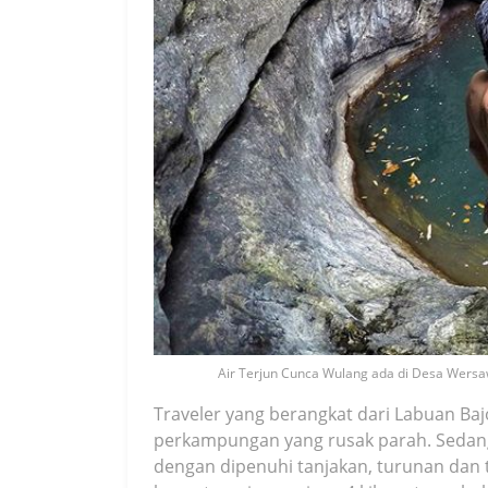
Air Terjun Cunca Wulang ada di Desa Wersaw
Traveler yang berangkat dari Labuan Baj
perkampungan yang rusak parah. Sedangk
dengan dipenuhi tanjakan, turunan dan t