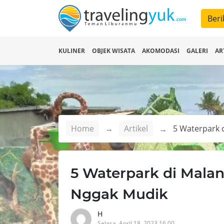
Beri
KULINER
OBJEK WISATA
AKOMODASI
GALERI
AR
Home
Artikel
5 Waterpark di Mala
Nggak Mudik
H
Selasa, April 18, 2023 16.00