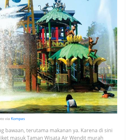
to via
Kompas
ang bawaan, terutama makanan ya. Karena di sini
 Tiket masuk Taman Wisata Air Wendit murah