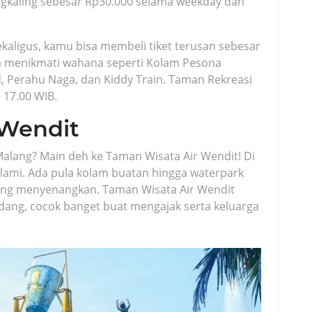
ngkaling sebesar Rp30.000 selama weekday dan
aligus, kamu bisa membeli tiket terusan sebesar
a menikmati wahana seperti Kolam Pesona
and, Perahu Naga, dan Kiddy Train. Taman Rekreasi
 17.00 WIB.
 Wendit
Malang? Main deh ke Taman Wisata Air Wendit! Di
alami. Ada pula kolam buatan hingga waterpark
ng menyenangkan. Taman Wisata Air Wendit
dang, cocok banget buat mengajak serta keluarga