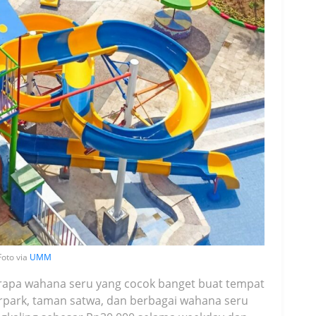
Foto via
UMM
erapa wahana seru yang cocok banget buat tempat
erpark, taman satwa, dan berbagai wahana seru