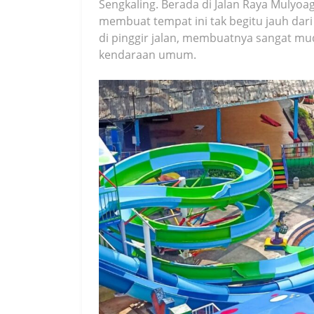
Sengkaling. Berada di Jalan Raya Mulyo
membuat tempat ini tak begitu jauh dari
di pinggir jalan, membuatnya sangat m
kendaraan umum.