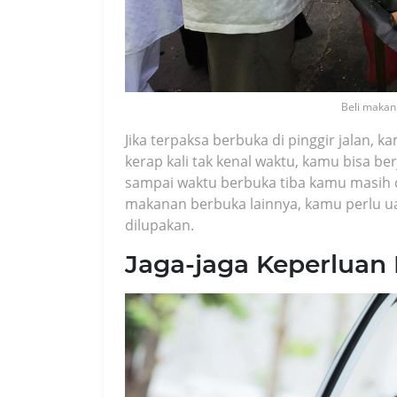
Beli makan 
Jika terpaksa berbuka di pinggir jalan, k
kerap kali tak kenal waktu, kamu bisa b
sampai waktu berbuka tiba kamu masih d
makanan berbuka lainnya, kamu perlu uan
dilupakan.
Jaga-jaga Keperlua