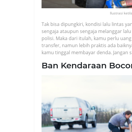
Ilustrasi keti
Tak bisa dipungkiri, kondisi lalu lintas 
sengaja ataupun sengaja melanggar lalu l
polisi. Maka dari itulah, kamu perlu ua
transfer, namun lebih praktis ada baikny
kamu tinggal membayar denda. Jangan sa
Ban Kendaraan Boco