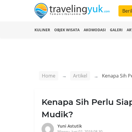
Beri
KULINER
OBJEK WISATA
AKOMODASI
GALERI
AR
Home
Artikel
Kenapa Sih P
Kenapa Sih Perlu Si
Mudik?
Yuni Astutik
Minggu, Juni 02, 2019 08.30