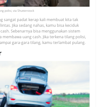
lang polisi, via Shutterstock
yang sangat padat kerap kali membuat kita tak
intas. Jika sedang nahas, kamu bisa keciduk
ng cash. Sebenarnya bisa menggunakan sistem
a membawa uang cash. Jika terkena tilang polisi,
mpai gara-gara tilang, kamu terlambat pulang.
r