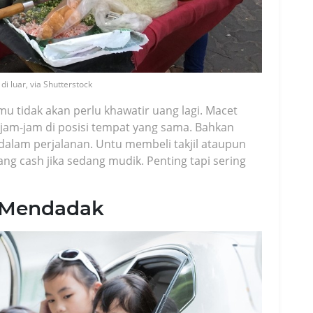
di luar, via Shutterstock
amu tidak akan perlu khawatir uang lagi. Macet
erjam-jam di posisi tempat yang sama. Bahkan
alam perjalanan. Untu membeli takjil ataupun
g cash jika sedang mudik. Penting tapi sering
n Mendadak