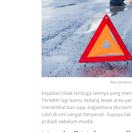
Ban kendaraa
Kejadian tidak terduga lainnya yang me
Terlebih lagi kamu sedang lewat area ya
menambal ban saja, bagaimana jika kamu
cash di sini sangat berperan. Supaya ta
pribadi sebelum mudik.