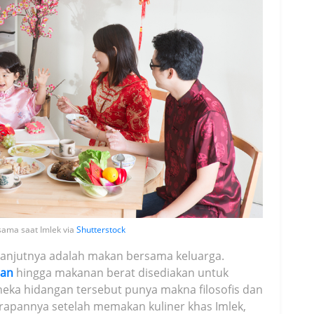
sama saat Imlek via
Shutterstock
elanjutnya adalah makan bersama keluarga.
nan
hingga makanan berat disediakan untuk
eka hidangan tersebut punya makna filosofis dan
arapannya setelah memakan kuliner khas Imlek,