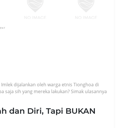
MENT
 Imlek dijalankan oleh warga etnis Tionghoa di
apa saja sih yang mereka lakukan? Simak ulasannya
ah dan Diri, Tapi BUKAN