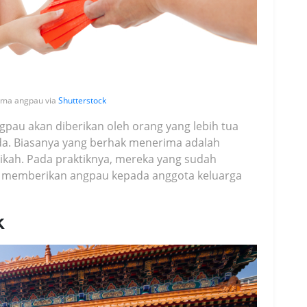
rima angpau via
Shutterstock
ngpau akan diberikan oleh orang yang lebih tua
da. Biasanya yang berhak menerima adalah
ikah. Pada praktiknya, mereka yang sudah
 memberikan angpau kepada anggota keluarga
k