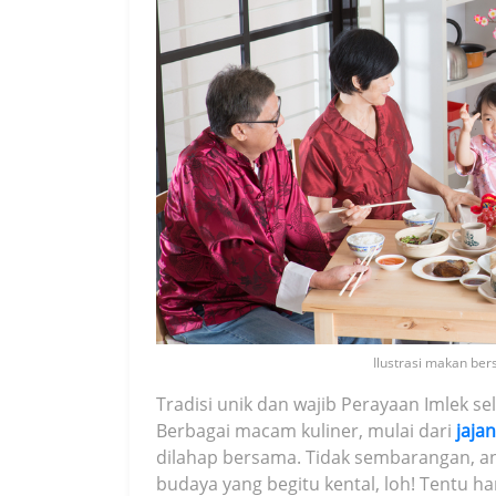
Ilustrasi makan ber
Tradisi unik dan wajib Perayaan Imlek s
Berbagai macam kuliner, mulai dari
jaja
dilahap bersama. Tidak sembarangan, an
budaya yang begitu kental, loh! Tentu h