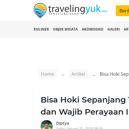
Beri
KULINER
OBJEK WISATA
AKOMODASI
GALERI
AR
Home
Artikel
Bisa Hoki Sepanjang T
dan Wajib Perayaan 
Diptya
Sabtu, Januari 25, 2020 08.00