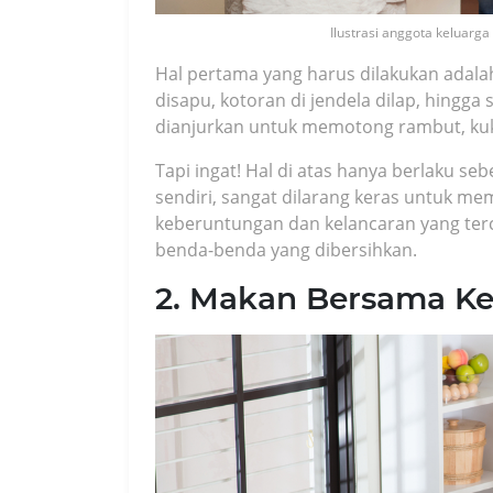
Ilustrasi anggota keluar
Hal pertama yang harus dilakukan adala
disapu, kotoran di jendela dilap, hingga
dianjurkan untuk memotong rambut, kuku
Tapi ingat! Hal di atas hanya berlaku se
sendiri, sangat dilarang keras untuk me
keberuntungan dan kelancaran yang terc
benda-benda yang dibersihkan.
2. Makan Bersama Ke