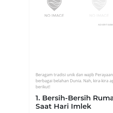
ADVERTISE
Beragam tradisi unik dan wajib Perayaan
berbagai belahan Dunia. Nah, kira-kira 
berikut!
1. Bersih-Bersih Rum
Saat Hari Imlek