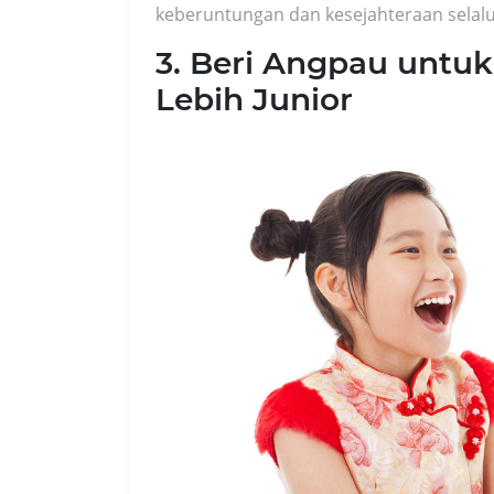
keberuntungan dan kesejahteraan selal
3. Beri Angpau untu
Lebih Junior