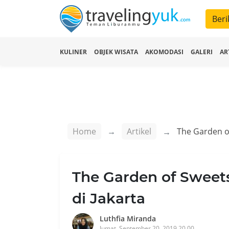
Beri
KULINER
OBJEK WISATA
AKOMODASI
GALERI
AR
Home
Artikel
The Garden of
The Garden of Sweets
di Jakarta
Luthfia Miranda
Jumat, September 20, 2019 20.00