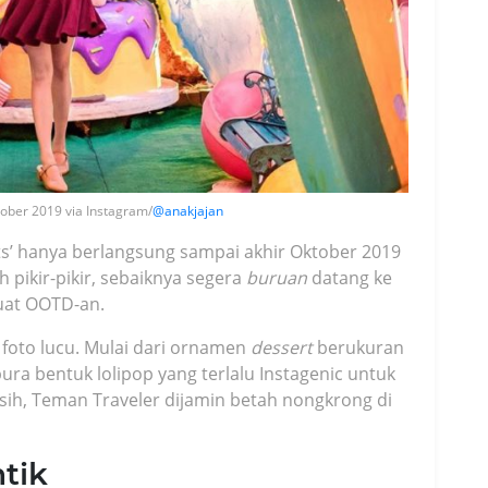
ober 2019 via Instagram/
@anakjajan
s’ hanya berlangsung sampai akhir Oktober 2019
h pikir-pikir, sebaiknya segera
buruan
datang ke
at OOTD-an.
foto lucu. Mulai dari ornamen
dessert
berukuran
ura bentuk lolipop yang terlalu Instagenic untuk
sih, Teman Traveler dijamin betah nongkrong di
tik