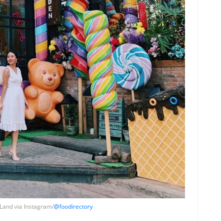
Land via Instagram/
@foodirectory