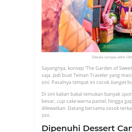
Dibuka sampai akhir Okt
Sayangnya, konsep ‘The Garden of Sweet
saja. Jadi buat Teman Traveler yang masi
sini. Pasalnya tempat ini cocok
banget
bu
Di sini kalian bakal temukan banyak
spot
besar,
cup cake
warna pastel, hingga gap
dilewatkan. Datang bersama sosok terka
sini.
Dipenuhi Dessert Can