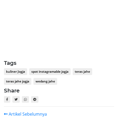
Tags
kuliner Jogja
spot instagramable jogja
teras jahe
teras jahe jogja
wedang jahe
Share
Artikel Sebelumnya