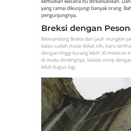
kemudian wacana itu direalisasikan. Da
yang ramai dikunjungi banyak orang. Ba
pengunjungnya.
Breksi dengan Peson
Memandang Breksi dari jauh mungkin ya
kalau sudah mulai dekat nih, baru terlih
dengan tinggi kurang lebih 30 meteran i
di muka dindingnya. Sekilas mirip denga
lebih bagus lagi.