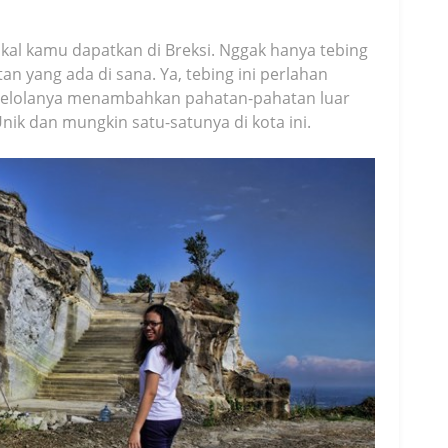
al kamu dapatkan di Breksi. Nggak hanya tebing
an yang ada di sana. Ya, tebing ini perlahan
pengelolanya menambahkan pahatan-pahatan luar
Unik dan mungkin satu-satunya di kota ini.