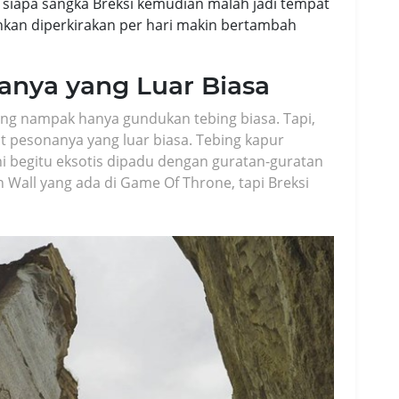
n siapa sangka Breksi kemudian malah jadi tempat
hkan diperkirakan per hari makin bertambah
anya yang Luar Biasa
ng nampak hanya gundukan tebing biasa. Tapi,
at pesonanya yang luar biasa. Tebing kapur
ni begitu eksotis dipadu dengan guratan-guratan
n Wall yang ada di Game Of Throne, tapi Breksi