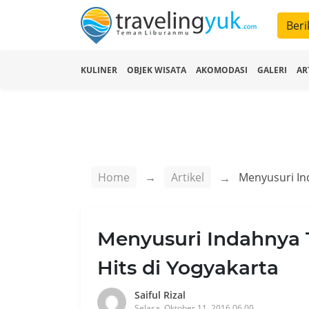
Beri
KULINER
OBJEK WISATA
AKOMODASI
GALERI
AR
Home
Artikel
Menyusuri Indahnya 
Hits di Yogyakarta
Saiful Rizal
Selasa, Oktober 11, 2016 06.00