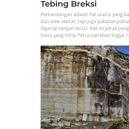
Tebing Breksi
Pemandangan adalah hal utama yang bak
dan view sekitar, tapi juga pahatan-pahat
digarap sangat serius. Kali ini pihak 
biasa yang mirip Petra tapi khas Yogya. 