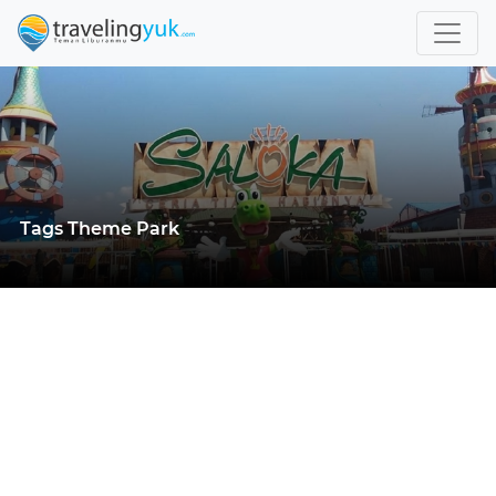
Tags Theme Park