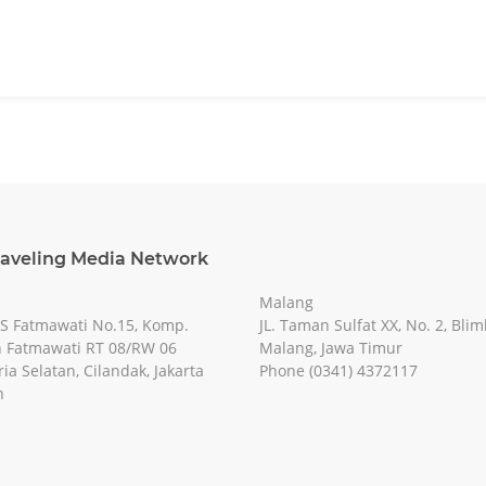
raveling Media Network
Malang
RS Fatmawati No.15, Komp.
JL. Taman Sulfat XX, No. 2, Blim
 Fatmawati RT 08/RW 06
Malang, Jawa Timur
ia Selatan, Cilandak, Jakarta
Phone (0341) 4372117
n