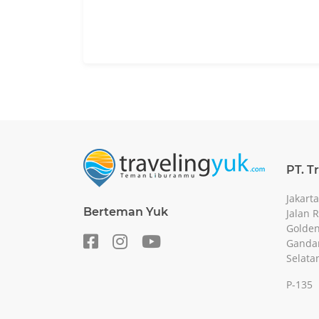
PT. T
Jakarta
Berteman Yuk
Jalan 
Golden
Gandar
Selata
P-135