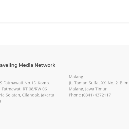
raveling Media Network
Malang
RS Fatmawati No.15, Komp.
JL. Taman Sulfat XX, No. 2, Blim
 Fatmawati RT 08/RW 06
Malang, Jawa Timur
ia Selatan, Cilandak, Jakarta
Phone (0341) 4372117
n