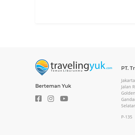
PT. T
Jakarta
Berteman Yuk
Jalan 
Golden
Gandar
Selata
P-135