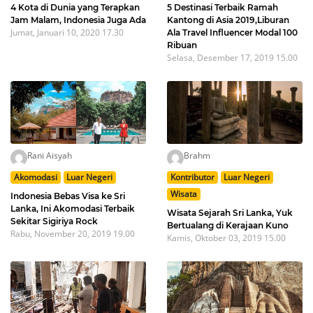
4 Kota di Dunia yang Terapkan
5 Destinasi Terbaik Ramah
Jam Malam, Indonesia Juga Ada
Kantong di Asia 2019,Liburan
Jumat, Januari 10, 2020 17.30
Ala Travel Influencer Modal 100
Ribuan
Selasa, Desember 17, 2019 15.00
Rani Aisyah
Brahm
Akomodasi
Luar Negeri
Kontributor
Luar Negeri
Wisata
Indonesia Bebas Visa ke Sri
Lanka, Ini Akomodasi Terbaik
Wisata Sejarah Sri Lanka, Yuk
Sekitar Sigiriya Rock
Bertualang di Kerajaan Kuno
Rabu, November 20, 2019 19.00
Kamis, Oktober 03, 2019 15.00