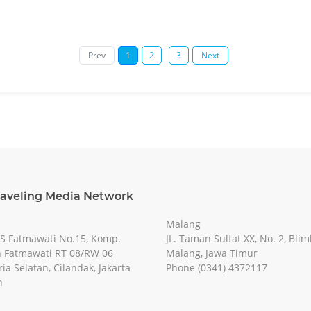
Prev
1
2
3
Next
raveling Media Network
Malang
RS Fatmawati No.15, Komp.
JL. Taman Sulfat XX, No. 2, Blim
 Fatmawati RT 08/RW 06
Malang, Jawa Timur
ia Selatan, Cilandak, Jakarta
Phone (0341) 4372117
n