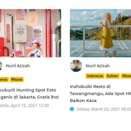
Nuril Azizah
Nuril Azizah
Indonesia
Kuliner
Wisa
nesia
Wisata
Inshokuiki Resto di
uburit Hunting Spot Foto
Tawangmangu, Ada Spot Hi
agenic di Jakarta, Gratis lho!
Balkon Kaca
mis, April 15, 2021 12.00
Selasa, Maret 02, 2021 00.0