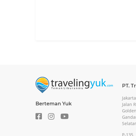
PT. T
Jakarta
Berteman Yuk
Jalan 
Golden
Gandar
Selata
P-135