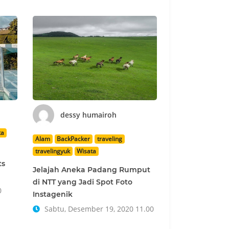
dessy humairoh
ta
Alam
BackPacker
traveling
travelingyuk
Wisata
ts
Jelajah Aneka Padang Rumput
di NTT yang Jadi Spot Foto
0
Instagenik
Sabtu, Desember 19, 2020 11.00