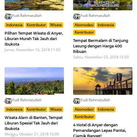
Yudi Rahmatullah
Yudi Rahmatullah
Indonesia
Kontributor
Wisata
Akomodasi
Indonesia
Kontributor
Pilihan Tempat Wisata di Anyer,
Liburan Murah Tak Jauh dari
Tempat Bermalam di Tanjung
Ibukota
Lesung dengan Harga 400
Jumat, November 16, 2018 11.00
Ribuan
Sabtu, November 03, 2018 15.00
Yudi Rahmatullah
Yudi Rahmatullah
Indonesia
Kontributor
Wisata
Akomodasi
Indonesia
Kontributor
Wisata Alam di Banten, Tempat
Liburan Spesial Tak Jauh dari
4 Hotel di Anyer dengan
Ibukota
Pemandangan Lepas Pantai,
Minggu, Oktober 21, 2018 10.00
Ciamik Banget!