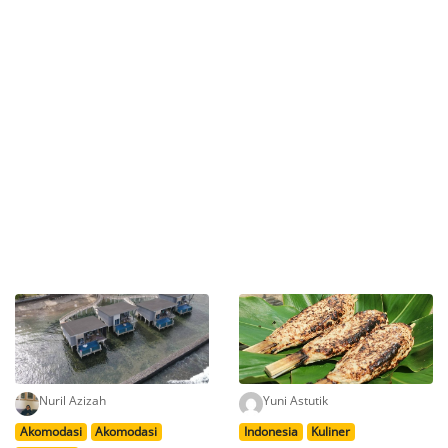
Nuril Azizah
Yuni Astutik
Akomodasi
Akomodasi
Indonesia
Kuliner