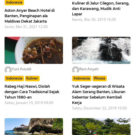
Indonesia
Kuliner di Jalur Cilegon, Serang,
dan Karawang, Mudik Anti
Aston Anyer Beach Hotel di
Lapar
Banten, Penginapan ala
Kamis, Mei 30, 2019 16.00
Maldives Dekat Jakarta
Senin, Mei 31, 2021 12.00
Yuni Astutik
Rani Aisyah
Indonesia
Kuliner
Indonesia
Wisata
Rabeg Haji Naswi, Diolah
Yuk Seger-segeran di Wisata
dengan Cara Tradisional Sejak
Alam Serang Banten, Liburan
Tahun 1980-an
Sebentar Sebelum Kembali
Sabtu, Januari 19, 2019 09.00
Kerja
Sabtu, Desember 22, 2018 10.00