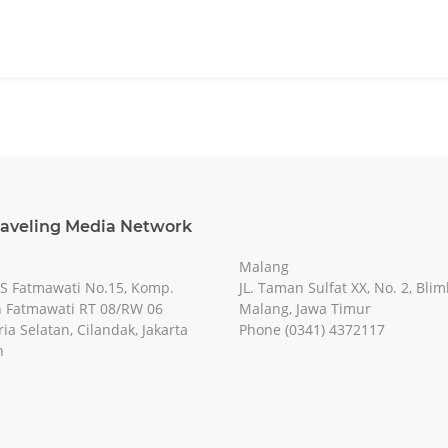
raveling Media Network
Malang
RS Fatmawati No.15, Komp.
JL. Taman Sulfat XX, No. 2, Blim
 Fatmawati RT 08/RW 06
Malang, Jawa Timur
ia Selatan, Cilandak, Jakarta
Phone (0341) 4372117
n