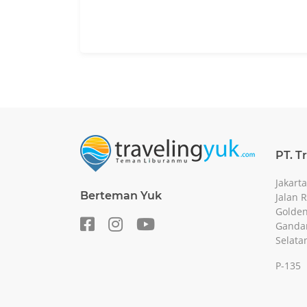
PT. T
Jakarta
Berteman Yuk
Jalan 
Golden
Gandar
Selata
P-135