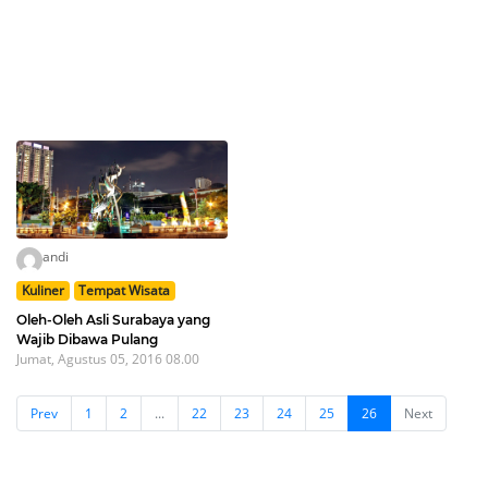
andi
Kuliner
Tempat Wisata
Oleh-Oleh Asli Surabaya yang
Wajib Dibawa Pulang
Jumat, Agustus 05, 2016 08.00
Prev
1
2
...
22
23
24
25
26
Next