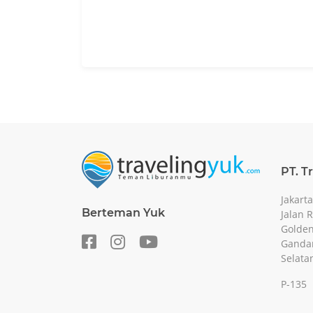
PT. T
Jakarta
Berteman Yuk
Jalan 
Golden
Gandar
Selata
P-135