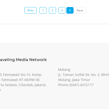
Prev
1
2
3
4
Next
raveling Media Network
Malang
RS Fatmawati No.15, Komp.
JL. Taman Sulfat XX, No. 2, Blim
 Fatmawati RT 08/RW 06
Malang, Jawa Timur
ia Selatan, Cilandak, Jakarta
Phone (0341) 4372117
n