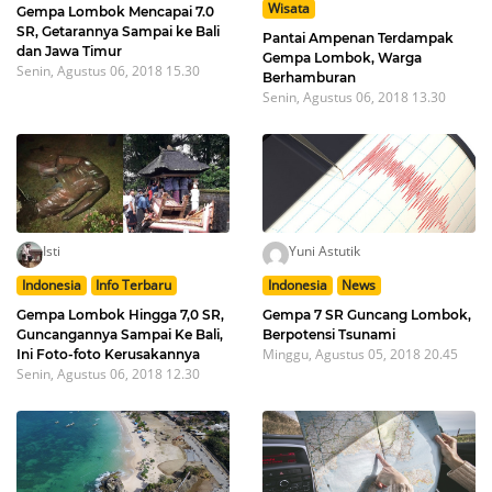
Wisata
Gempa Lombok Mencapai 7.0
SR, Getarannya Sampai ke Bali
Pantai Ampenan Terdampak
dan Jawa Timur
Gempa Lombok, Warga
Senin, Agustus 06, 2018 15.30
Berhamburan
Senin, Agustus 06, 2018 13.30
Isti
Yuni Astutik
Indonesia
Info Terbaru
Indonesia
News
Gempa Lombok Hingga 7,0 SR,
Gempa 7 SR Guncang Lombok,
Guncangannya Sampai Ke Bali,
Berpotensi Tsunami
Minggu, Agustus 05, 2018 20.45
Ini Foto-foto Kerusakannya
Senin, Agustus 06, 2018 12.30