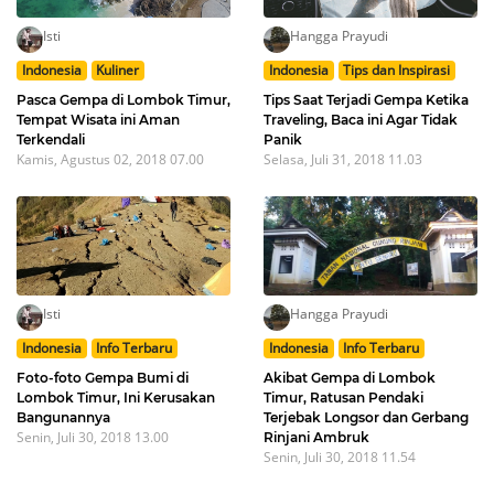
Isti
Hangga Prayudi
Indonesia
Kuliner
Indonesia
Tips dan Inspirasi
Pasca Gempa di Lombok Timur,
Tips Saat Terjadi Gempa Ketika
Tempat Wisata ini Aman
Traveling, Baca ini Agar Tidak
Terkendali
Panik
Kamis, Agustus 02, 2018 07.00
Selasa, Juli 31, 2018 11.03
Isti
Hangga Prayudi
Indonesia
Info Terbaru
Indonesia
Info Terbaru
Foto-foto Gempa Bumi di
Akibat Gempa di Lombok
Lombok Timur, Ini Kerusakan
Timur, Ratusan Pendaki
Bangunannya
Terjebak Longsor dan Gerbang
Senin, Juli 30, 2018 13.00
Rinjani Ambruk
Senin, Juli 30, 2018 11.54