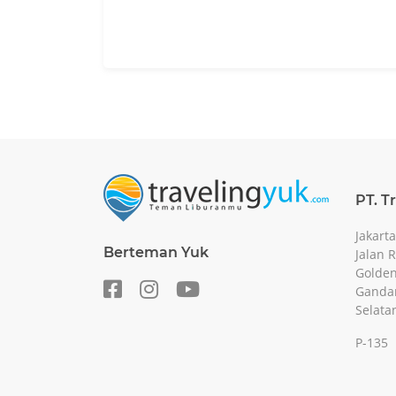
PT. T
Jakarta
Berteman Yuk
Jalan 
Golden
Gandar
Selata
P-135