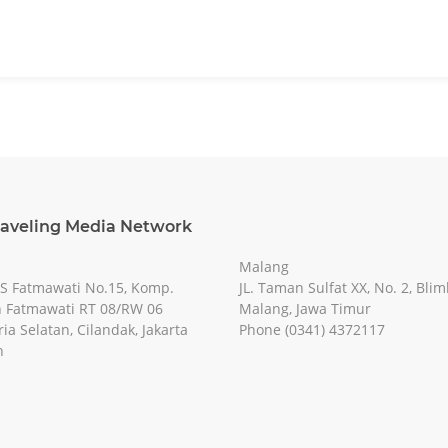
raveling Media Network
Malang
RS Fatmawati No.15, Komp.
JL. Taman Sulfat XX, No. 2, Blim
 Fatmawati RT 08/RW 06
Malang, Jawa Timur
ia Selatan, Cilandak, Jakarta
Phone (0341) 4372117
n