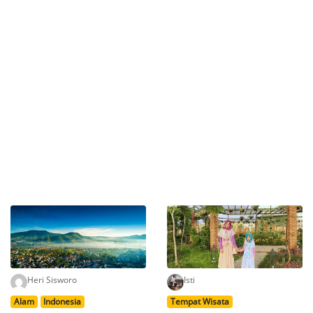
Heri Sisworo
Isti
Alam
Indonesia
Tempat Wisata