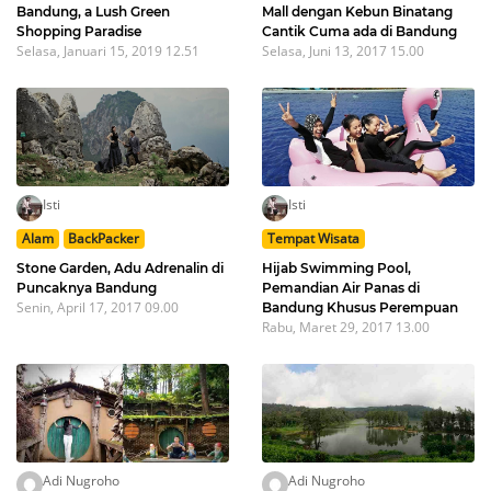
Bandung, a Lush Green
Mall dengan Kebun Binatang
Shopping Paradise
Cantik Cuma ada di Bandung
Selasa, Januari 15, 2019 12.51
Selasa, Juni 13, 2017 15.00
Isti
Isti
Alam
BackPacker
Tempat Wisata
Stone Garden, Adu Adrenalin di
Hijab Swimming Pool,
Puncaknya Bandung
Pemandian Air Panas di
Senin, April 17, 2017 09.00
Bandung Khusus Perempuan
Rabu, Maret 29, 2017 13.00
Adi Nugroho
Adi Nugroho