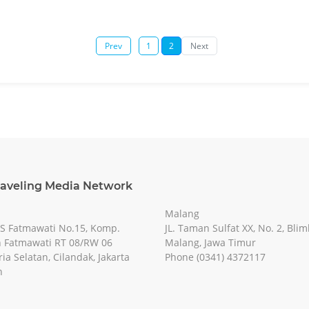
Prev
1
2
Next
raveling Media Network
Malang
RS Fatmawati No.15, Komp.
JL. Taman Sulfat XX, No. 2, Blim
 Fatmawati RT 08/RW 06
Malang, Jawa Timur
ia Selatan, Cilandak, Jakarta
Phone (0341) 4372117
n