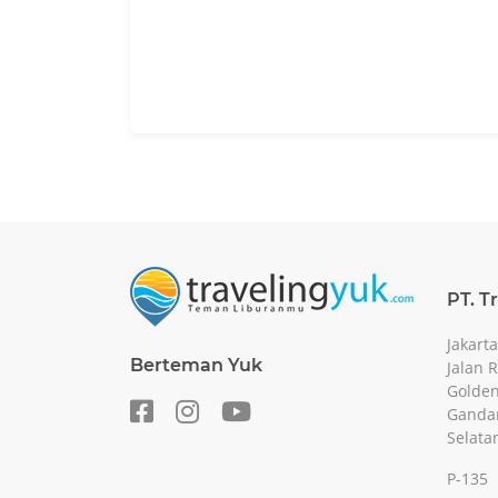
PT. T
Jakarta
Berteman Yuk
Jalan 
Golden
Gandar
Selata
P-135