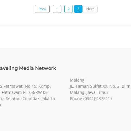
Prev
1
2
3
Next
raveling Media Network
Malang
RS Fatmawati No.15, Komp.
JL. Taman Sulfat XX, No. 2, Blim
 Fatmawati RT 08/RW 06
Malang, Jawa Timur
ia Selatan, Cilandak, Jakarta
Phone (0341) 4372117
n