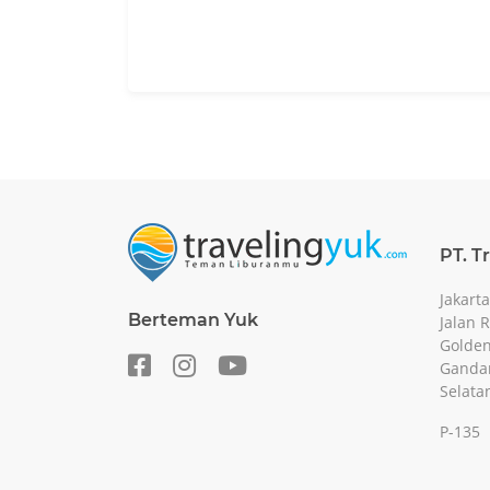
PT. T
Jakarta
Berteman Yuk
Jalan 
Golden
Gandar
Selata
P-135