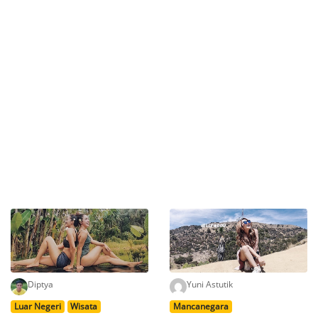
Diptya
Yuni Astutik
Luar Negeri
Wisata
Mancanegara