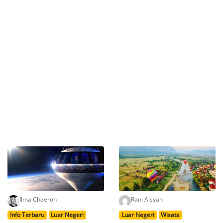
Ilma Chaeroh
Rani Aisyah
Info Terbaru
Luar Negeri
Luar Negeri
Wisata