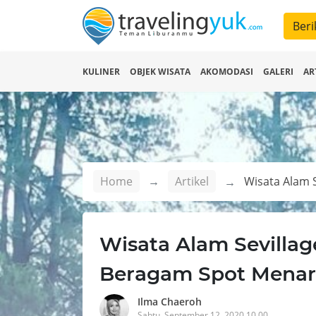
Beri
KULINER
OBJEK WISATA
AKOMODASI
GALERI
AR
Home
Artikel
Wisata Alam Sevillag
Beragam Spot Menar
Ilma Chaeroh
Sabtu, September 12, 2020 10.00