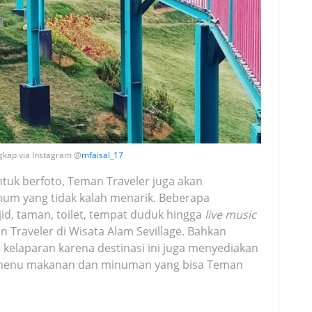
ngkap via Instagram @
mfaisal_17
ntuk berfoto, Teman Traveler juga akan
mum yang tidak kalah menarik. Beberapa
jid, taman, toilet, tempat duduk hingga
live music
Traveler di Wisata Alam Sevillage. Bahkan
r kelaparan karena destinasi ini juga menyediakan
m menu makanan dan minuman yang bisa Teman