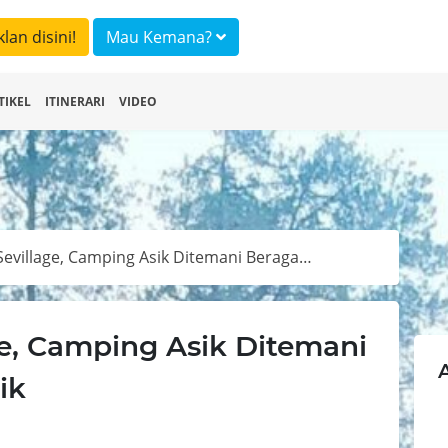
klan disini!
Mau Kemana?
TIKEL
ITINERARI
VIDEO
Wisata Alam Sevillage, Camping Asik Ditemani Beragam Spot Menarik
e, Camping Asik Ditemani
ik