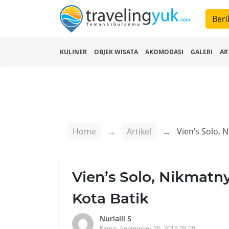
Beri
KULINER
OBJEK WISATA
AKOMODASI
GALERI
AR
Home
Artikel
Vien’s Solo, 
Vien’s Solo, Nikmatny
Kota Batik
Nurlaili S
Kamis, September 26, 2019 09.00